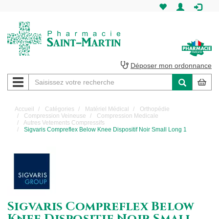
Pharmacie
Saint-
Martin
Déposer mon ordonnance
Navigation
Pharmacie
Saint-
Accueil
Catégories
Matériel Médical
Orthopédie
Compression Veineuse
Compression Medicale
Martin
Autres Vetements Compressifs
Sigvaris Compreflex Below Knee Dispositif Noir Small Long 1
Amiens
Sigvaris Compreflex Below
Knee Dispositif Noir Small