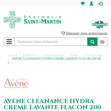
Pharmacie
Saint-
Martin
Déposer mon ordonnance
Navigation
Pharmacie
Saint-
Accueil
Catégories
Parapharmacie
Visage
Divers Visage
AVENE CLEANANCE HYDRA CREME LAVANTE FLACON 200 ML
Martin
1
Amiens
AVENE CLEANANCE HYDRA
CREME LAVANTE FLACON 200