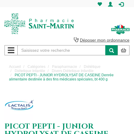
Pharmacie
Saint-
Martin
Déposer mon ordonnance
Navigation
Pharmacie
Saint-
Accueil
Catégories
Parapharmacie
Diététique
Diétetique Infantile
Divers Diétetique Infantile
Martin
PICOT PEPTI - JUNIOR HYDROLYSAT DE CASEINE Denrée
alimentaire destinée à des fins médicales spéciales, bt 400 g
Amiens
PICOT PEPTI - JUNIOR
HYDROLYSAT DE CASEINE